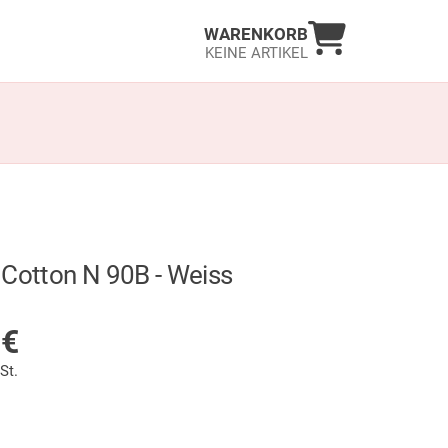
Warenkorb an
WARENKORB
KEINE ARTIKEL
 Cotton N 90B - Weiss
LAGER
0
€
St.