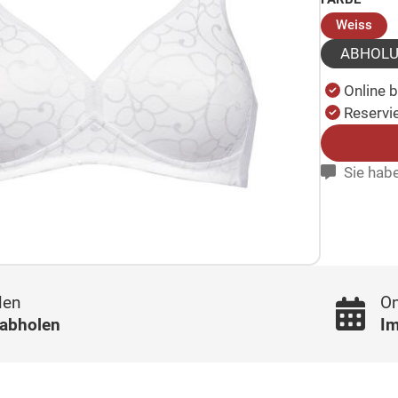
(au
Weiss
ABHOL
Online 
Reservie
Sie habe
len
On
 abholen
Im