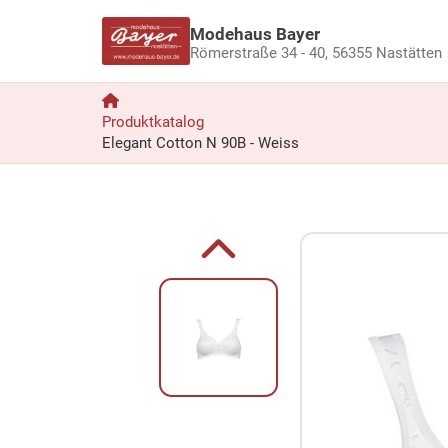
Modehaus Bayer
Römerstraße 34 - 40,
56355 Nastätten
Produktkatalog
Elegant Cotton N 90B - Weiss
Zum Produkt springen
Zur Produktbeschreibung springen