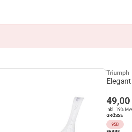
Triumph
Elegant
AUF 
49,0
inkl. 19% Mw
GRÖSSE
95B
FARBE