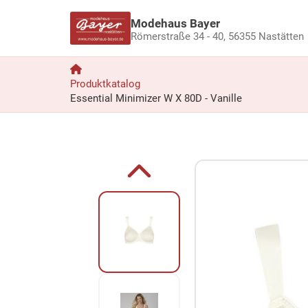
Modehaus Bayer
Römerstraße 34 - 40,
56355 Nastätten
Produktkatalog
Essential Minimizer W X 80D - Vanille
Zum Produkt springen
Zur Produktbeschreibung springen