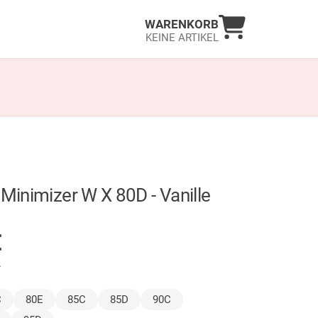
Warenkorb an
WARENKORB
KEINE ARTIKEL
 Minimizer W X 80D - Vanille
GER
€
.
ählt)
C
80E
85C
85D
90C