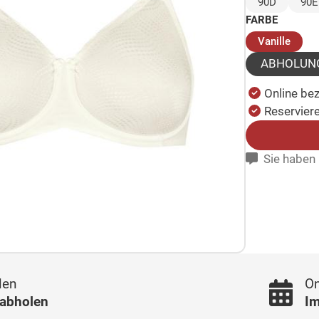
90D
90E
FARBE
(ausg
Vanille
ABHOLUN
Online be
Reserviere
Sie haben 
len
On
 abholen
Im