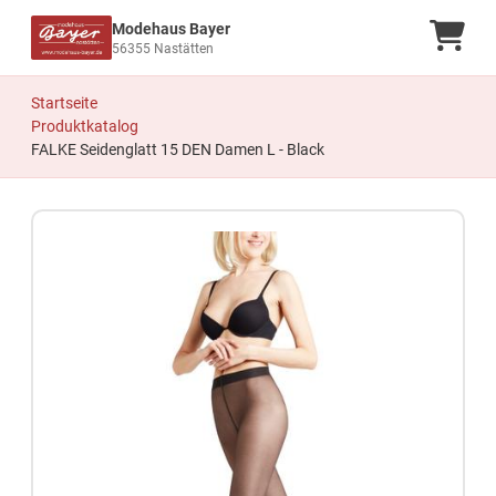
Modehaus Bayer
Ware
56355 Nastätten
Startseite
Produktkatalog
FALKE Seidenglatt 15 DEN Damen L - Black
Zum Produkt springen
Zur Produktbeschreibung springen