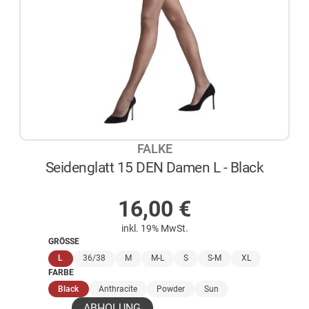
FALKE
Seidenglatt 15 DEN Damen L - Black
AUF LAGER
16,00
€
inkl. 19% MwSt.
GRÖSSE
(ausgewählt)
L
36/38
M
M-L
S
S-M
XL
FARBE
(ausgewählt)
Black
Anthracite
Powder
Sun
ABHOLUNG