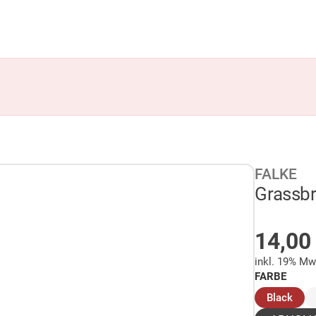
FALKE
Grassbr
AUF 
14,0
inkl. 19% Mw
FARBE
(aus
Black