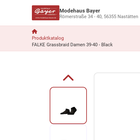
Modehaus Bayer
Römerstraße 34 - 40,
56355 Nastätten
Produktkatalog
FALKE Grassbraid Damen 39-40 - Black
Zum Produkt springen
Zur Produktbeschreibung springen