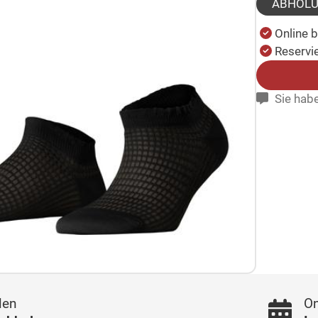
ABHOL
Online 
Reservie
Sie habe
len
On