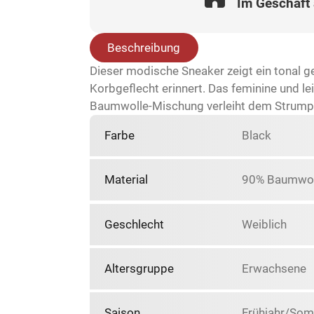
Im Geschäft
Beschreibung
Dieser modische Sneaker zeigt ein tonal g
Korbgeflecht erinnert. Das feminine und l
Baumwolle-Mischung verleiht dem Strump
Farbe
Black
Material
90% Baumwoll
Geschlecht
Weiblich
Altersgruppe
Erwachsene
Saison
Frühjahr/So