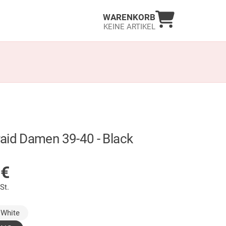
Warenkorb an
WARENKORB
KEINE ARTIKEL
aid Damen 39-40 - Black
LAGER
0
€
St.
gewählt)
White