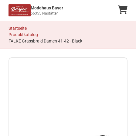
Modehaus Bayer
Ware
56355 Nastätten
Startseite
Produktkatalog
FALKE Grassbraid Damen 41-42 - Black
Zum Produkt springen
Zur Produktbeschreibung springen