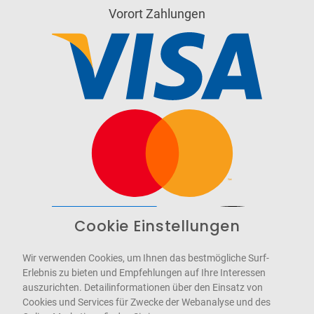
Vorort Zahlungen
Cookie Einstellungen
Barrierefrei
Bereitgestellt von
WCAG-2.1-AA
Wir verwenden Cookies, um Ihnen das bestmögliche Surf-
Erlebnis zu bieten und Empfehlungen auf Ihre Interessen
auszurichten. Detailinformationen über den Einsatz von
Cookies und Services für Zwecke der Webanalyse und des