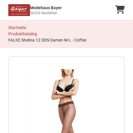
Modehaus Bayer
Ware
56355 Nastätten
Startseite
Produktkatalog
FALKE Shelina 12 DEN Damen M-L - Coffee
Zum Produkt springen
Zur Produktbeschreibung springen