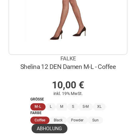
FALKE
Shelina 12 DEN Damen M-L - Coffee
AUF LAGER
10,00
€
inkl. 19% MwSt.
GRÖSSE
(ausgewählt)
M-L
L
M
S
S-M
XL
FARBE
(ausgewählt)
Coffee
Black
Powder
Sun
ABHOLUNG