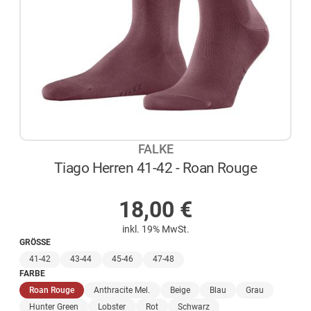
FALKE
Tiago Herren 41-42 - Roan Rouge
AUF LAGER
18,00
€
inkl. 19% MwSt.
GRÖSSE
41-42
43-44
45-46
47-48
FARBE
(ausgewählt)
Roan Rouge
Anthracite Mel.
Beige
Blau
Grau
Hunter Green
Lobster
Rot
Schwarz