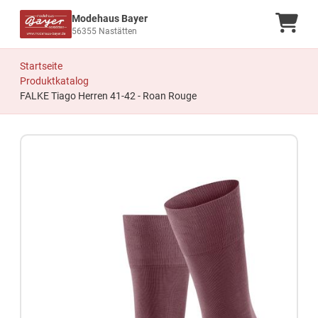
Modehaus Bayer
Ware
56355 Nastätten
Startseite
Produktkatalog
FALKE Tiago Herren 41-42 - Roan Rouge
Zum Produkt springen
Zur Produktbeschreibung springen