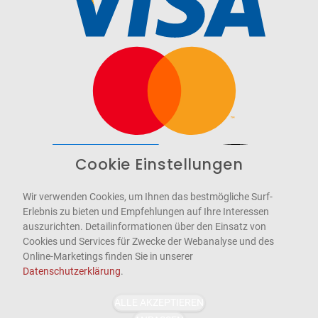
Cookie Einstellungen
Barrierefrei
Bereitgestellt von
WCAG-2.1-AA
Wir verwenden Cookies, um Ihnen das bestmögliche Surf-
Erlebnis zu bieten und Empfehlungen auf Ihre Interessen
auszurichten. Detailinformationen über den Einsatz von
Cookies und Services für Zwecke der Webanalyse und des
Online-Marketings finden Sie in unserer
Datenschutzerklärung
.
ALLE AKZEPTIEREN