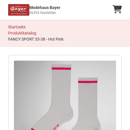
Modehaus Bayer
Ware
56355 Nastätten
Startseite
Produktkatalog
FANCY SPORT 35-38 - Hot Pink
Zum Produkt springen
Zur Produktbeschreibung springen