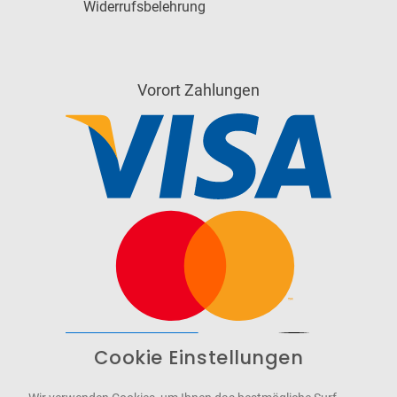
Widerrufsbelehrung
Vorort Zahlungen
Cookie Einstellungen
Barrierefrei
Bereitgestellt von
WCAG-2.1-AA