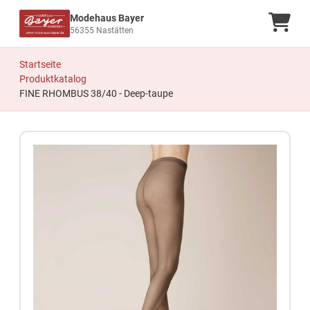
Modehaus Bayer
Ware
56355 Nastätten
Startseite
Produktkatalog
FINE RHOMBUS 38/40 - Deep-taupe
Zum Produkt springen
Zur Produktbeschreibung springen