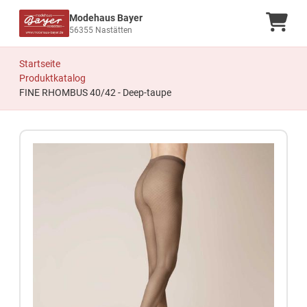
Modehaus Bayer
Ware
56355 Nastätten
Startseite
Produktkatalog
FINE RHOMBUS 40/42 - Deep-taupe
Zum Produkt springen
Zur Produktbeschreibung springen