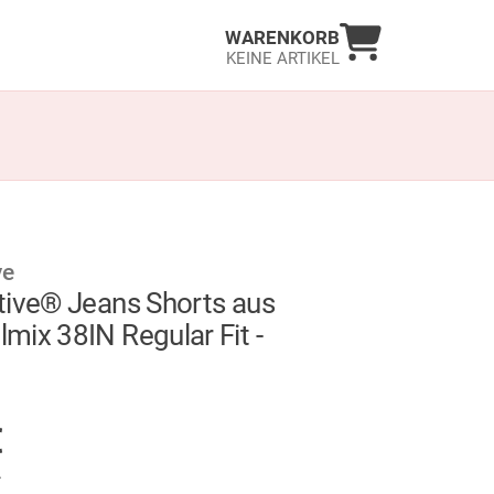
Warenkorb an
WARENKORB
KEINE ARTIKEL
ve
tive® Jeans Shorts aus
ix 38IN Regular Fit -
GER
€
.