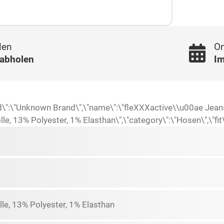
len
On
 abholen
Im
and\":\"Unknown Brand\",\"name\":\"fleXXXactive\\u00ae Jean
 13% Polyester, 1% Elasthan\",\"category\":\"Hosen\",\"fit\":
e, 13% Polyester, 1% Elasthan