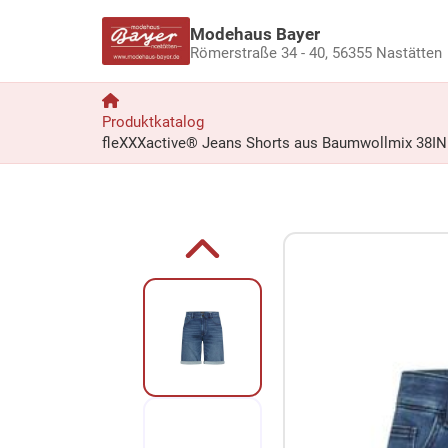
Modehaus Bayer
Römerstraße 34 - 40,
56355 Nastätten
Produktkatalog
fleXXXactive® Jeans Shorts aus Baumwollmix 38IN R
Zum Produkt springen
Zur Produktbeschreibung springen