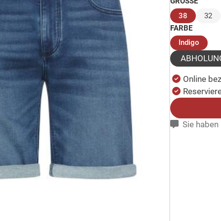
GRÖSSE
(ausgewäh
38
32
FARBE
(ausg
Indigo
ABHOLUN
Online be
Reserviere
Sie haben 