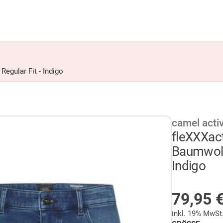
egular Fit - Indigo
camel acti
fleXXXac
Baumwollm
Indigo
AUF LA
79,95
inkl. 19% MwSt