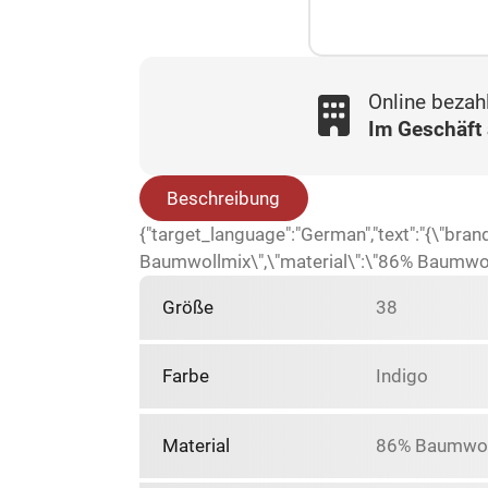
Online bezah
Im Geschäft
Beschreibung
{"target_language":"German","text":"{\"br
Baumwollmix\",\"material\":\"86% Baumwolle,
Größe
38
Farbe
Indigo
Material
86% Baumwoll