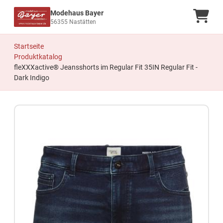
Modehaus Bayer
Ware
56355 Nastätten
Startseite
Produktkatalog
fleXXXactive® Jeansshorts im Regular Fit 35IN Regular Fit -
Dark Indigo
Zum Produkt springen
Zur Produktbeschreibung springen