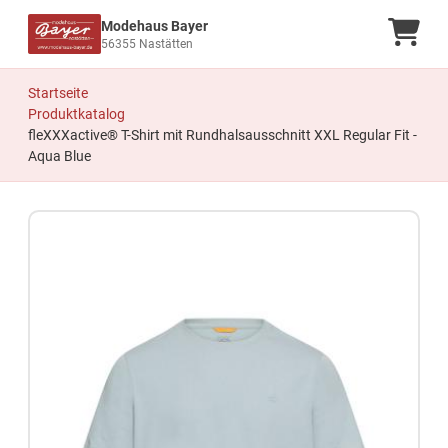
Modehaus Bayer
Ware
56355 Nastätten
Startseite
Produktkatalog
fleXXXactive® T-Shirt mit Rundhalsausschnitt XXL Regular Fit -
Aqua Blue
Zum Produkt springen
Zur Produktbeschreibung springen