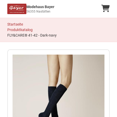
Modehaus Bayer
Ware
56355 Nastätten
Startseite
Produktkatalog
FLY&CARE® 41-42 - Dark-navy
Zum Produkt springen
Zur Produktbeschreibung springen