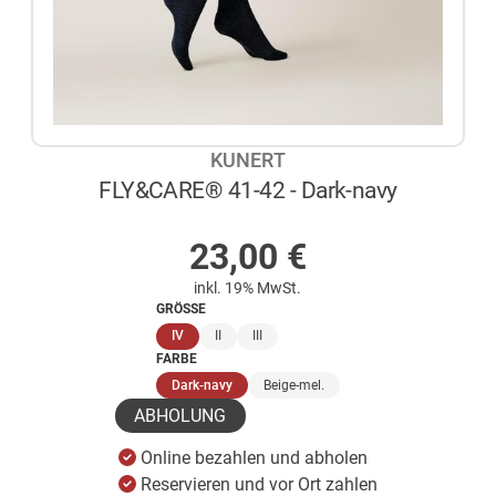
KUNERT
FLY&CARE® 41-42 - Dark-navy
AUF LAGER
23,00
€
inkl. 19% MwSt.
GRÖSSE
(ausgewählt)
IV
II
III
FARBE
(ausgewählt)
Dark-navy
Beige-mel.
ABHOLUNG
Online bezahlen und abholen
Reservieren und vor Ort zahlen