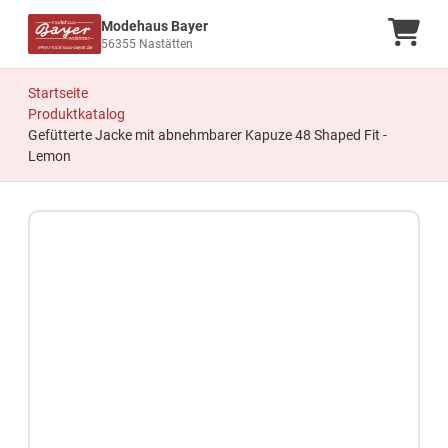
Modehaus Bayer
Ware
56355 Nastätten
Startseite
Produktkatalog
Gefütterte Jacke mit abnehmbarer Kapuze 48 Shaped Fit -
Lemon
Zum Produkt springen
Zur Produktbeschreibung springen