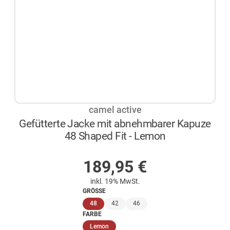
camel active
Gefütterte Jacke mit abnehmbarer Kapuze
48 Shaped Fit - Lemon
AUF LAGER
189,95
€
inkl. 19% MwSt.
GRÖSSE
(ausgewählt)
48
42
46
FARBE
(ausgewählt)
Lemon