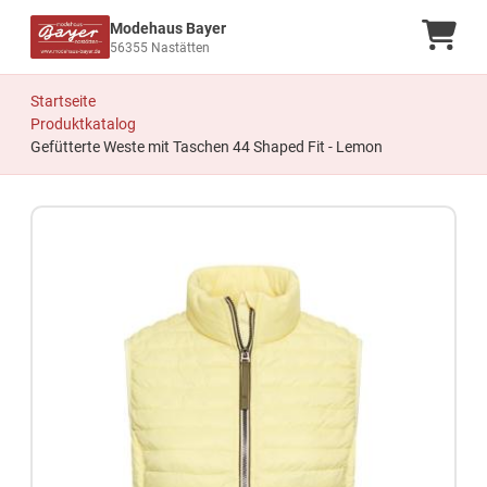
Modehaus Bayer
Ware
56355 Nastätten
Startseite
Produktkatalog
Gefütterte Weste mit Taschen 44 Shaped Fit - Lemon
Zum Produkt springen
Zur Produktbeschreibung springen