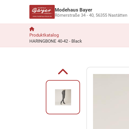
Modehaus Bayer
Römerstraße 34 - 40,
56355 Nastätten
Produktkatalog
HARINGBONE 40-42 - Black
Zum Produkt springen
Zur Produktbeschreibung springen