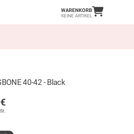
Warenkorb an
WARENKORB
KEINE ARTIKEL
BONE 40-42 - Black
LAGER
0
€
St.
gewählt)