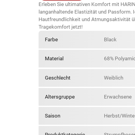
Erleben Sie ultimativen Komfort mit HAR
langanhaltende Elastizität und Passform. Id
Hautfreundlichkeit und Atmungsaktivität üb
Tragekomfort jetzt!
Farbe
Black
Material
68% Polyamid
Geschlecht
Weiblich
Altersgruppe
Erwachsene
Saison
Herbst/Winte
Produktkategorie
Strumpfhose