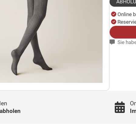
ABHOL
Online 
Reservie
Sie habe
len
On
 abholen
Im