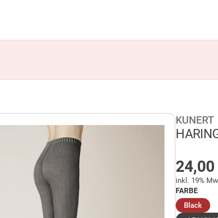
KUNERT
HARING
AUF 
24,0
inkl. 19% Mw
FARBE
(aus
Black