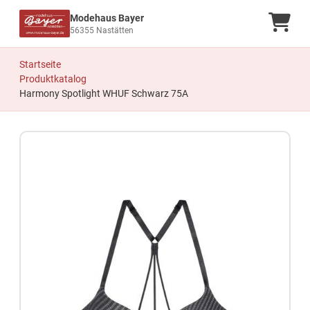
Modehaus Bayer
Ware
56355 Nastätten
Startseite
Produktkatalog
Harmony Spotlight WHUF Schwarz 75A
Zum Produkt springen
Zur Produktbeschreibung springen