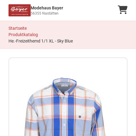
Modehaus Bayer
Ware
56355 Nastätten
Startseite
Produktkatalog
He.-Freizeithemd 1/1 XL - Sky Blue
Zum Produkt springen
Zur Produktbeschreibung springen