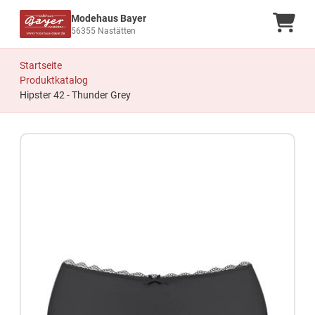
Modehaus Bayer
Ware
56355 Nastätten
Startseite
Produktkatalog
Hipster 42 - Thunder Grey
Zum Produkt springen
Zur Produktbeschreibung springen