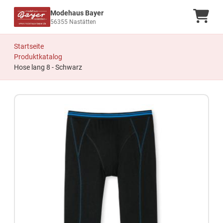
Modehaus Bayer
Ware
56355 Nastätten
Startseite
Produktkatalog
Hose lang 8 - Schwarz
Zum Produkt springen
Zur Produktbeschreibung springen