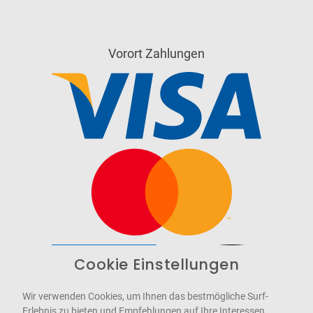
Vorort Zahlungen
Cookie Einstellungen
Barrierefrei
Bereitgestellt von
WCAG-2.1-AA
Wir verwenden Cookies, um Ihnen das bestmögliche Surf-
Erlebnis zu bieten und Empfehlungen auf Ihre Interessen