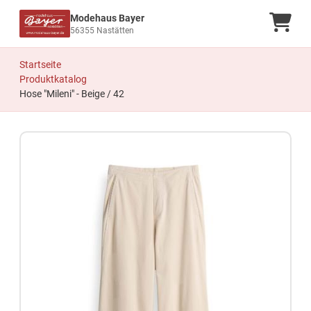
Modehaus Bayer
Ware
56355 Nastätten
Startseite
Produktkatalog
Hose "Mileni" - Beige / 42
Zum Produkt springen
Zur Produktbeschreibung springen