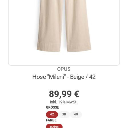
OPUS
Hose "Mileni" - Beige / 42
AUF LAGER
89,99
€
inkl. 19% MwSt.
GRÖSSE
(ausgewählt)
42
38
40
FARBE
(ausgewählt)
Beige