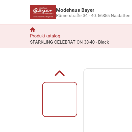
Modehaus Bayer
Römerstraße 34 - 40,
56355 Nastätten
Produktkatalog
SPARKLING CELEBRATION 38-40 - Black
Zum Produkt springen
Zur Produktbeschreibung springen