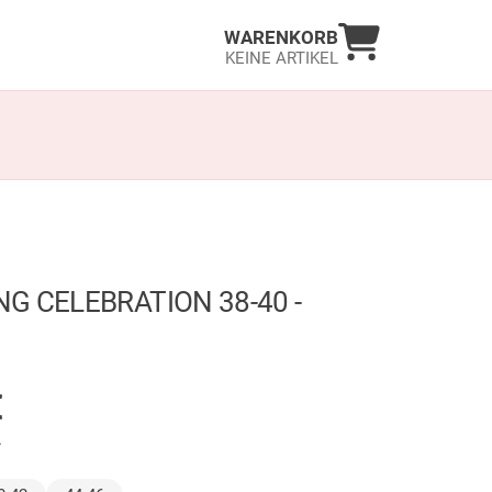
Warenkorb an
WARENKORB
KEINE ARTIKEL
NG CELEBRATION 38-40 -
GER
€
.