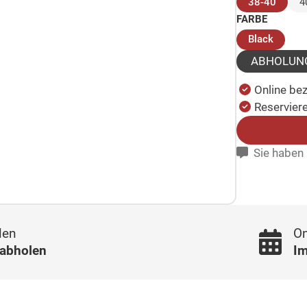
(ausge
38-40
4
FARBE
(ausge
Black
ABHOLUN
Online be
Reserviere
Sie haben 
len
On
 abholen
Im