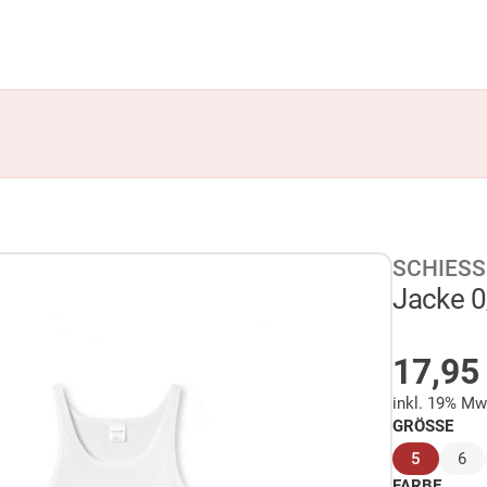
SCHIESS
Jacke 0
AUF 
17,9
inkl. 19% Mw
GRÖSSE
(ausgewä
5
6
FARBE