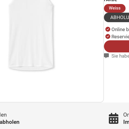
(au
Weiss
ABHOL
Online 
Reservie
Sie habe
len
On
 abholen
Im