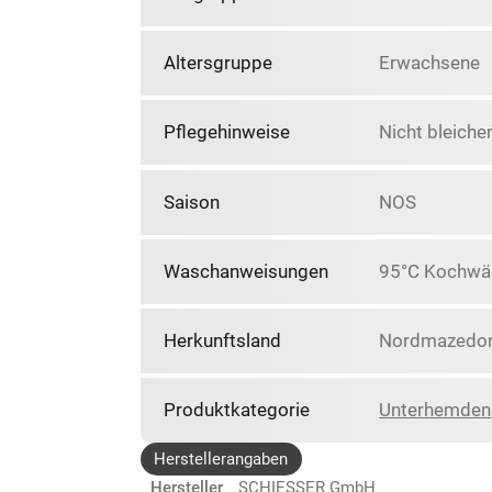
Altersgruppe
Erwachsene
Pflegehinweise
Nicht bleiche
Saison
NOS
Waschanweisungen
95°C Kochwäs
Herkunftsland
Nordmazedon
Produktkategorie
Unterhemden
Herstellerangaben
Hersteller
SCHIESSER GmbH