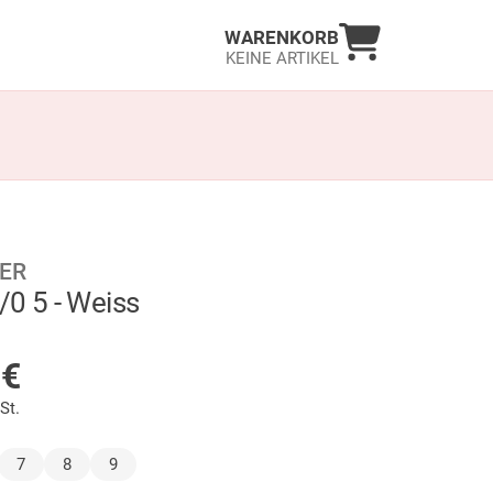
Warenkorb an
WARENKORB
KEINE ARTIKEL
ER
/0 5 - Weiss
LAGER
5
€
St.
hlt)
7
8
9