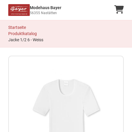
Modehaus Bayer
Ware
56355 Nastätten
Startseite
Produktkatalog
Jacke 1/2 6 - Weiss
Zum Produkt springen
Zur Produktbeschreibung springen