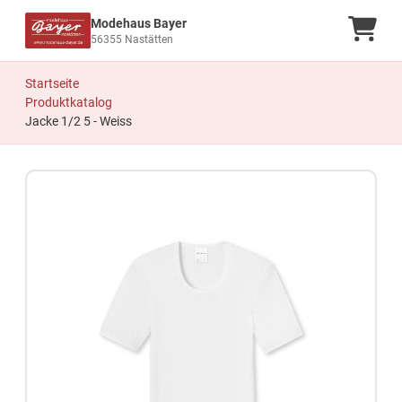
Modehaus Bayer
Ware
56355 Nastätten
Startseite
Produktkatalog
Jacke 1/2 5 - Weiss
Zum Produkt springen
Zur Produktbeschreibung springen