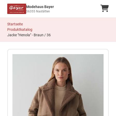
Modehaus Bayer
Ware
56355 Nastätten
Startseite
Produktkatalog
Jacke "Henola" - Braun / 36
Zum Produkt springen
Zur Produktbeschreibung springen