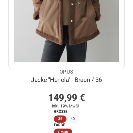
OPUS
Jacke "Henola" - Braun / 36
AUF LAGER
149,99
€
inkl. 19% MwSt.
GRÖSSE
(ausgewählt)
36
40
FARBE
(ausgewählt)
Braun