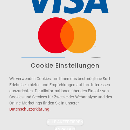
Cookie Einstellungen
Barrierefrei
Bereitgestellt von
WCAG-2.1-AA
Wir verwenden Cookies, um Ihnen das bestmögliche Surf-
Erlebnis zu bieten und Empfehlungen auf Ihre Interessen
auszurichten. Detailinformationen über den Einsatz von
Cookies und Services für Zwecke der Webanalyse und des
Online-Marketings finden Sie in unserer
Datenschutzerklärung
.
ALLE AKZEPTIEREN
ANPASSEN