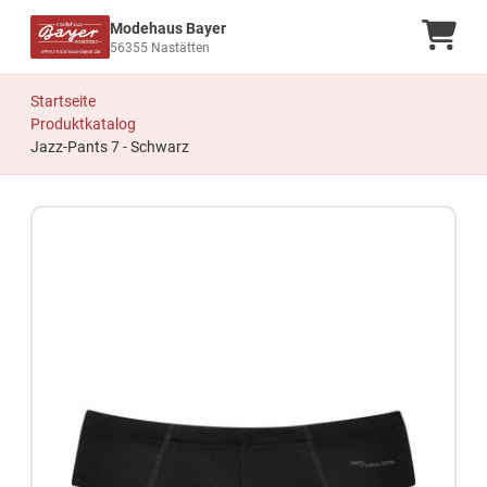
Modehaus Bayer
Ware
56355 Nastätten
Startseite
Produktkatalog
Jazz-Pants 7 - Schwarz
Zum Produkt springen
Zur Produktbeschreibung springen