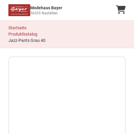
Modehaus Bayer
Ware
56355 Nastätten
Startseite
Produktkatalog
Jazz-Pants Grau 40
Zum Produkt springen
Zur Produktbeschreibung springen