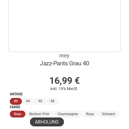
mey
Jazz-Pants Grau 40
AUF LAGER
16,99
€
inkl. 19% MwSt.
GRÖSSE
(ausgewählt)
40
44
46
48
FARBE
(ausgewählt)
Grau
Bonbon Pink
Champagner
Rosa
Schwarz
ABHOLUNG