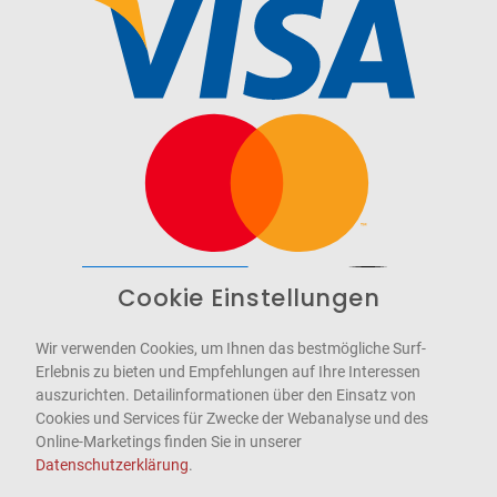
Cookie Einstellungen
Barrierefrei
Bereitgestellt von
WCAG-2.1-AA
Wir verwenden Cookies, um Ihnen das bestmögliche Surf-
Erlebnis zu bieten und Empfehlungen auf Ihre Interessen
auszurichten. Detailinformationen über den Einsatz von
Cookies und Services für Zwecke der Webanalyse und des
Online-Marketings finden Sie in unserer
Datenschutzerklärung
.