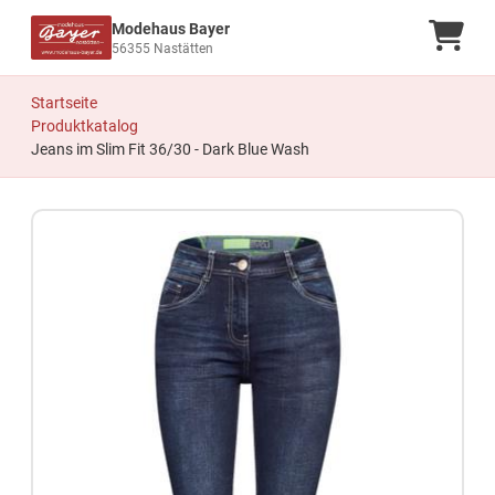
Modehaus Bayer
Ware
56355 Nastätten
Startseite
Produktkatalog
Jeans im Slim Fit 36/30 - Dark Blue Wash
Zum Produkt springen
Zur Produktbeschreibung springen