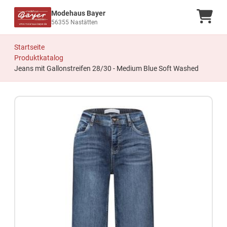
Modehaus Bayer
Ware
56355 Nastätten
Startseite
Produktkatalog
Jeans mit Gallonstreifen 28/30 - Medium Blue Soft Washed
Zum Produkt springen
Zur Produktbeschreibung springen