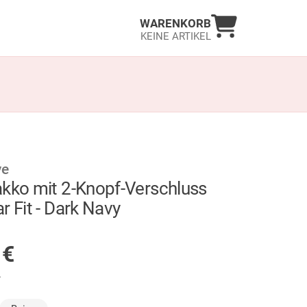
Warenkorb an
WARENKORB
KEINE ARTIKEL
ve
akko mit 2-Knopf-Verschluss
r Fit - Dark Navy
GER
5
€
.