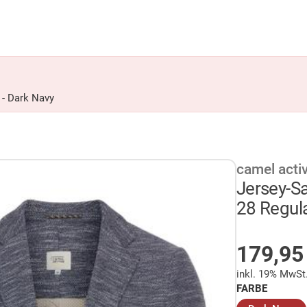
 - Dark Navy
camel acti
Jersey-S
28 Regula
AUF LA
179,9
inkl. 19% MwSt
FARBE