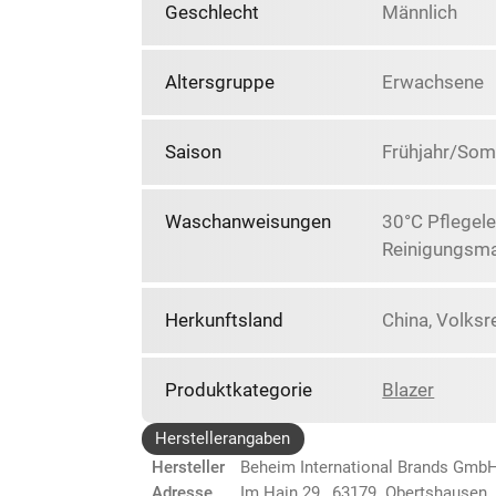
Geschlecht
Männlich
Altersgruppe
Erwachsene
Saison
Frühjahr/So
Waschanweisungen
30°C Pflegele
Reinigungsma
Herkunftsland
China, Volksr
Produktkategorie
Blazer
Herstellerangaben
Hersteller
Beheim International Brands Gmb
Adresse
Im Hain 29, 63179 Obertshausen,