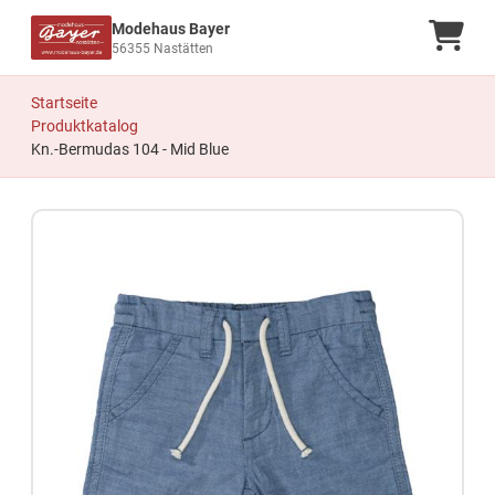
Modehaus Bayer
Ware
56355 Nastätten
Startseite
Produktkatalog
Kn.-Bermudas 104 - Mid Blue
Zum Produkt springen
Zur Produktbeschreibung springen