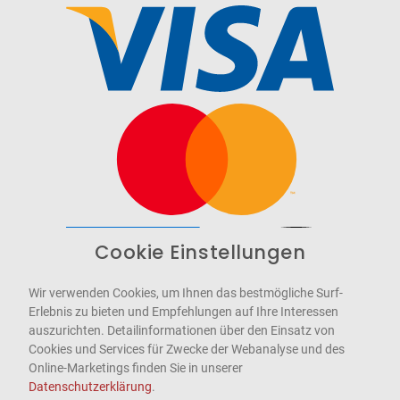
Cookie Einstellungen
Barrierefrei
Bereitgestellt von
WCAG-2.1-AA
Wir verwenden Cookies, um Ihnen das bestmögliche Surf-
Erlebnis zu bieten und Empfehlungen auf Ihre Interessen
auszurichten. Detailinformationen über den Einsatz von
Cookies und Services für Zwecke der Webanalyse und des
Online-Marketings finden Sie in unserer
Datenschutzerklärung
.