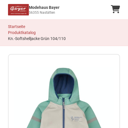
Modehaus Bayer
Ware
56355 Nastätten
Startseite
Produktkatalog
Kn.-Softshelljacke Grün 104/110
Zum Produkt springen
Zur Produktbeschreibung springen