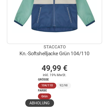
STACCATO
Kn.-Softshelljacke Grün 104/110
AUF LAGER
49,99
€
inkl. 19% MwSt.
GRÖSSE
(ausgewählt)
104/110
92/98
FARBE
(ausgewählt)
Grün
ABHOLUNG