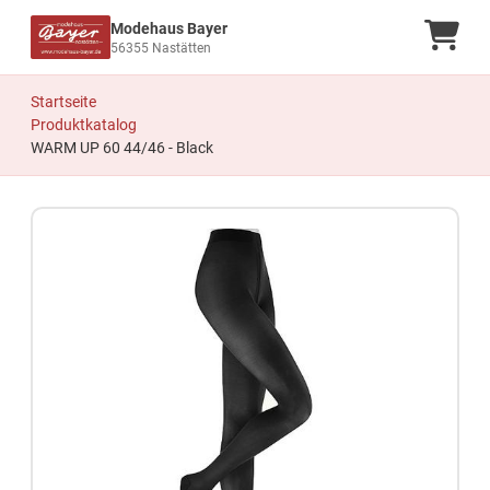
Modehaus Bayer
Ware
56355 Nastätten
Startseite
Produktkatalog
WARM UP 60 44/46 - Black
Zum Produkt springen
Zur Produktbeschreibung springen