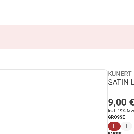
KUNERT
SATIN L
AUF 
9,00
inkl. 19% Mw
GRÖSSE
(ausgewä
II
I
FARBE