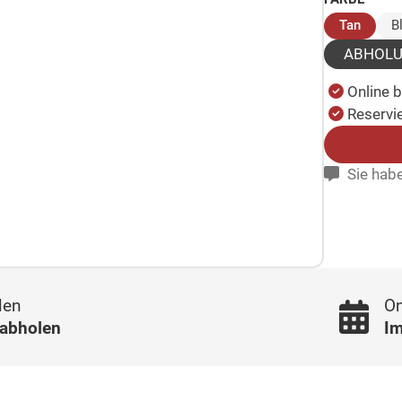
(ausge
Tan
B
ABHOL
Online 
Reservie
Sie habe
len
On
 abholen
Im