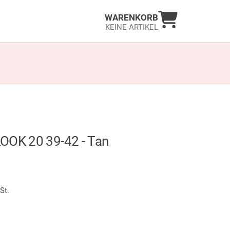
Warenkorb an
WARENKORB
KEINE ARTIKEL
OOK 20 39-42 - Tan
LAGER
€
St.
hlt)