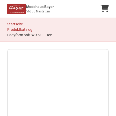
Modehaus Bayer
Ware
56355 Nastätten
Startseite
Produktkatalog
Ladyform Soft W X 90E - Ice
Zum Produkt springen
Zur Produktbeschreibung springen