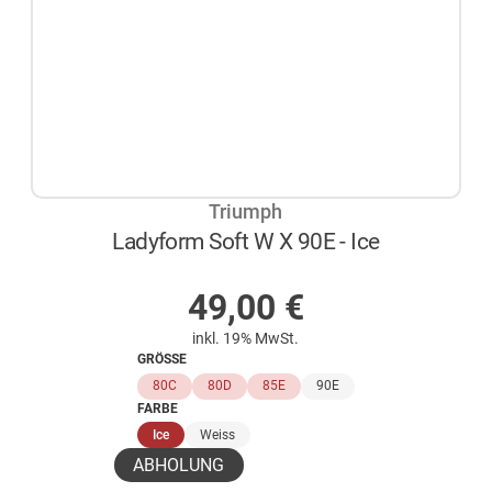
Triumph
Ladyform Soft W X 90E - Ice
AUF LAGER
49,00
€
inkl. 19% MwSt.
GRÖSSE
80C
80D
85E
90E
FARBE
(ausgewählt)
Ice
Weiss
ABHOLUNG