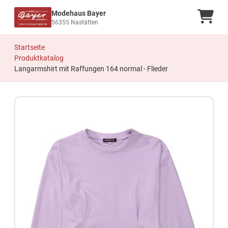
Modehaus Bayer
Ware
56355 Nastätten
Startseite
Produktkatalog
Langarmshirt mit Raffungen 164 normal - Flieder
Zum Produkt springen
Zur Produktbeschreibung springen