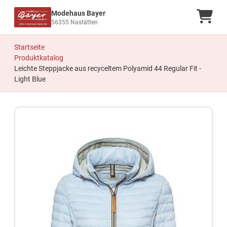
Modehaus Bayer
Ware
56355 Nastätten
Startseite
Produktkatalog
Leichte Steppjacke aus recyceltem Polyamid 44 Regular Fit -
Light Blue
Zum Produkt springen
Zur Produktbeschreibung springen