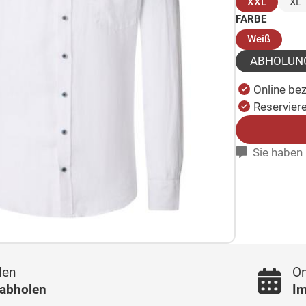
(ausgew
XXL
XL
FARBE
(ausge
Weiß
ABHOLUN
Online be
Reserviere
Sie haben 
len
On
 abholen
Im