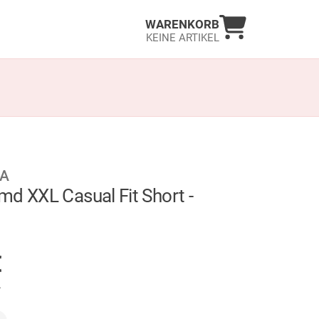
Warenkorb an
WARENKORB
KEINE ARTIKEL
A
d XXL Casual Fit Short -
GER
€
.