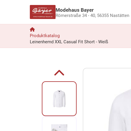
Modehaus Bayer
Römerstraße 34 - 40,
56355 Nastätten
Produktkatalog
Leinenhemd XXL Casual Fit Short - Weiß
Zum Produkt springen
Zur Produktbeschreibung springen