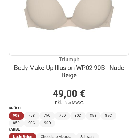
Triumph
Body Make-Up Illusion WP02 90B - Nude
Beige
AUF LAGER
49,00
€
inkl. 19% MwSt.
GRÖSSE
(ausgewählt)
90B
75B
75C
75D
80D
85B
85C
85D
90C
90D
FARBE
(ausgewählt)
Nude Beige
Chocolate Mousse
Schwarz