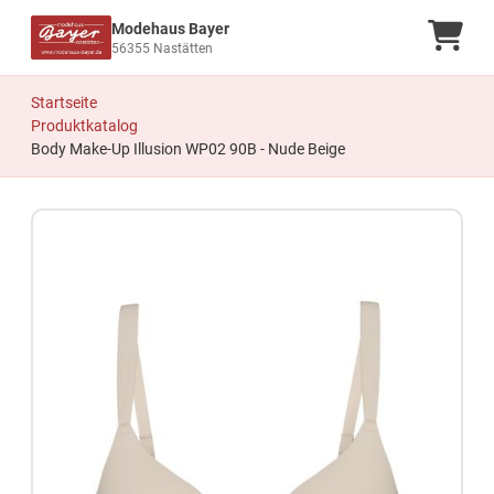
Modehaus Bayer
Ware
56355 Nastätten
Startseite
Produktkatalog
Body Make-Up Illusion WP02 90B - Nude Beige
Zum Produkt springen
Zur Produktbeschreibung springen