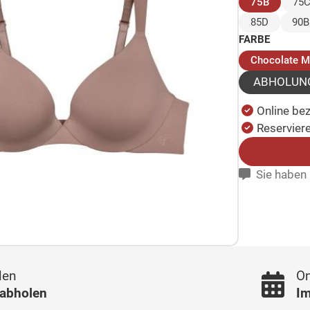
(ausgew
75B
75
85D
90B
FARBE
Chocolate 
ABHOLUN
Online be
Reserviere
Sie haben 
len
On
 abholen
Im