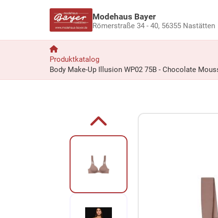
Modehaus Bayer
Römerstraße 34 - 40,
56355 Nastätten
Produktkatalog
Body Make-Up Illusion WP02 75B - Chocolate Mous
Zum Produkt springen
Zur Produktbeschreibung springen