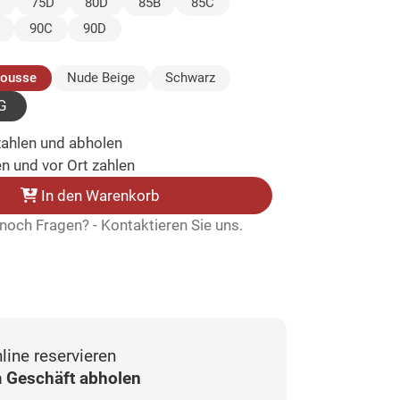
ählt)
C
75D
80D
85B
85C
90C
90D
(ausgewählt)
Mousse
Nude Beige
Schwarz
G
zahlen und abholen
n und vor Ort zahlen
In den Warenkorb
noch Fragen? - Kontaktieren Sie uns.
line reservieren
 Geschäft abholen