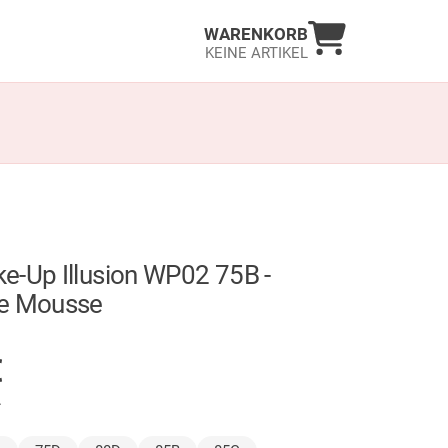
Warenkorb an
WARENKORB
KEINE ARTIKEL
e-Up Illusion WP02 75B -
e Mousse
GER
€
.