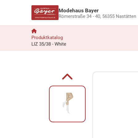
Modehaus Bayer
Römerstraße 34 - 40,
56355 Nastätten
Produktkatalog
LIZ 35/38 - White
Zum Produkt springen
Zur Produktbeschreibung springen