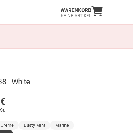
Warenkorb an
WARENKORB
KEINE ARTIKEL
38 - White
LAGER
0
€
St.
gewählt)
Creme
Dusty Mint
Marine