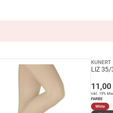
KUNERT
LIZ 35/
AUF 
11,0
inkl. 19% Mw
FARBE
(aus
White