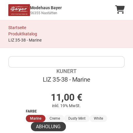
Modehaus Bayer
Ware
56355 Nastätten
Startseite
Produktkatalog
LIZ 35-38 - Marine
Zum Produkt springen
Zur Produktbeschreibung springen
KUNERT
LIZ 35-38 - Marine
AUF LAGER
11,00
€
inkl. 19% MwSt.
FARBE
(ausgewählt)
Marine
Creme
Dusty Mint
White
ABHOLUNG