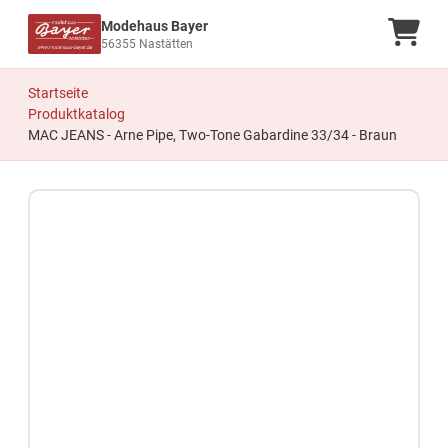
Modehaus Bayer
Ware
56355 Nastätten
Startseite
Produktkatalog
MAC JEANS - Arne Pipe, Two-Tone Gabardine 33/34 - Braun
Zum Produkt springen
Zur Produktbeschreibung springen