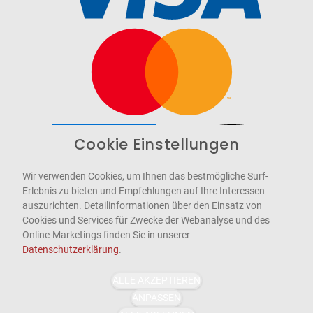
Cookie Einstellungen
Barrierefrei
Bereitgestellt von
WCAG-2.1-AA
Wir verwenden Cookies, um Ihnen das bestmögliche Surf-
Erlebnis zu bieten und Empfehlungen auf Ihre Interessen
auszurichten. Detailinformationen über den Einsatz von
Cookies und Services für Zwecke der Webanalyse und des
Online-Marketings finden Sie in unserer
Datenschutzerklärung
.
ALLE AKZEPTIEREN
ANPASSEN