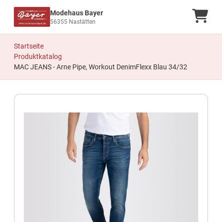
Modehaus Bayer
Ware
56355 Nastätten
Startseite
Produktkatalog
MAC JEANS - Arne Pipe, Workout DenimFlexx Blau 34/32
Zum Produkt springen
Zur Produktbeschreibung springen