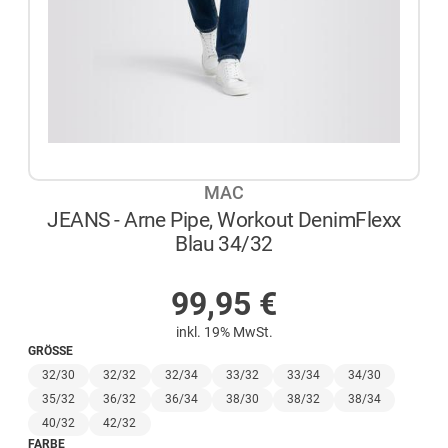
MAC
JEANS - Arne Pipe, Workout DenimFlexx
Blau 34/32
AUF LAGER
99,95
€
inkl. 19% MwSt.
GRÖSSE
32/30
32/32
32/34
33/32
33/34
34/30
35/32
36/32
36/34
38/30
38/32
38/34
40/32
42/32
FARBE