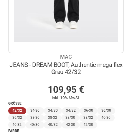
MAC
JEANS - DREAM BOOT, Authentic mega flex
Grau 42/32
AUF LAGER
109,95
€
inkl. 19% MwSt.
GRÖSSE
(ausgewählt)
42/32
34-30
34/30
34/32
36-30
36/30
36/32
38-30
38-32
38/30
38/32
40-30
40-32
40/30
40/32
42-30
42/30
FARBE