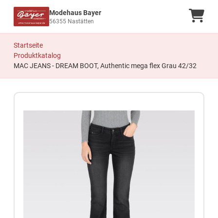
Modehaus Bayer
Ware
56355 Nastätten
Startseite
Produktkatalog
MAC JEANS - DREAM BOOT, Authentic mega flex Grau 42/32
Zum Produkt springen
Zur Produktbeschreibung springen