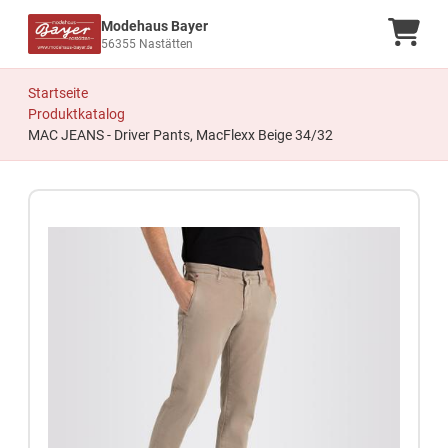
Modehaus Bayer
Ware
56355 Nastätten
Startseite
Produktkatalog
MAC JEANS - Driver Pants, MacFlexx Beige 34/32
Zum Produkt springen
Zur Produktbeschreibung springen