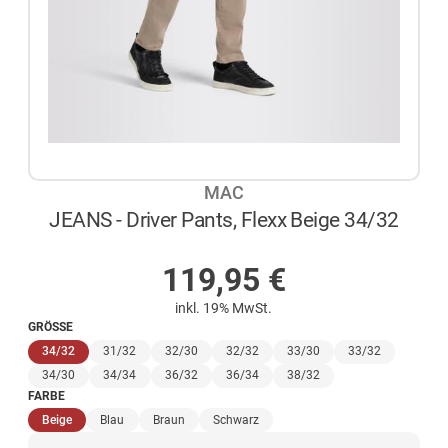
MAC
JEANS - Driver Pants, Flexx Beige 34/32
NICHT AUF LAGER
119,95
€
inkl. 19% MwSt.
GRÖSSE
(ausgewählt)
34/32
31/32
32/30
32/32
33/30
33/32
34/30
34/34
36/32
36/34
38/32
FARBE
(ausgewählt)
Beige
Blau
Braun
Schwarz