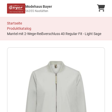
Modehaus Bayer
Ware
56355 Nastätten
Startseite
Produktkatalog
Mantel mit 2-Wege-Reißverschluss 40 Regular Fit - Light Sage
Zum Produkt springen
Zur Produktbeschreibung springen