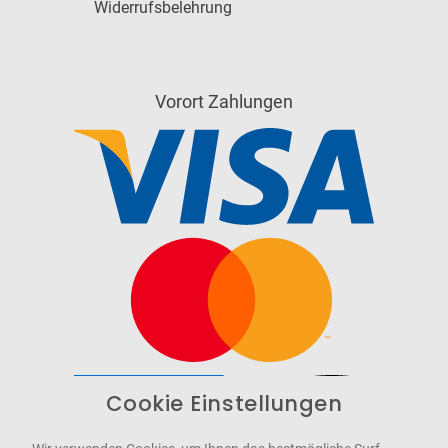
Widerrufsbelehrung
Vorort Zahlungen
Cookie Einstellungen
Barrierefrei
Bereitgestellt von
WCAG-2.1-AA