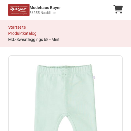
Modehaus Bayer
Ware
56355 Nastätten
Startseite
Produktkatalog
Md.-Sweatleggings 68 - Mint
Zum Produkt springen
Zur Produktbeschreibung springen